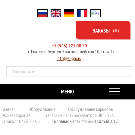
ЗАКАЗЫ
( 0 )
+7 (343) 227 00 10
г. Екатеринбург, ул. Красноармейская 10, этаж 17
info@kbgm.ru
МЕНЮ
ГЛАВНАЯ
Главная
Оборудование
Оборудование карьеров
Экскаваторы ЭКГ
Запасные части экскаватора ЭКГ - 12А
ОБОРУДОВАНИЕ
Стойка 11075.60.00СБ
Головная часть стойки 11075.60.01СБ
УСЛУГИ