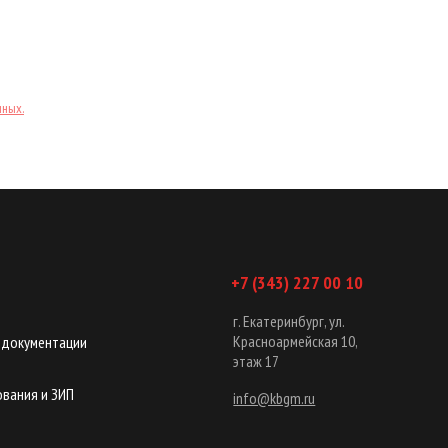
нных.
+7 (343) 227 00 10
г. Екатеринбург, ул.
Красноармейская 10,
 документации
этаж 17
вания и ЗИП
info@kbgm.ru