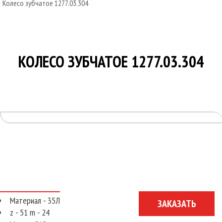
Колесо зубчатое 1277.03.304
УСЛУГИ
О КОМПАНИИ
НОВОСТИ
КОЛЕСО ЗУБЧАТОЕ 1277.03.304
КОНТАКТЫ
Материал - 35Л
ЗАКАЗАТЬ
z - 51 m - 24