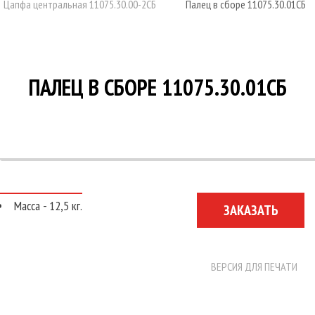
Цапфа центральная 11075.30.00-2СБ
Палец в сборе 11075.30.01СБ
УСЛУГИ
О КОМПАНИИ
НОВОСТИ
ПАЛЕЦ В СБОРЕ 11075.30.01СБ
КОНТАКТЫ
Масса - 12,5 кг.
ЗАКАЗАТЬ
ВЕРСИЯ ДЛЯ ПЕЧАТИ